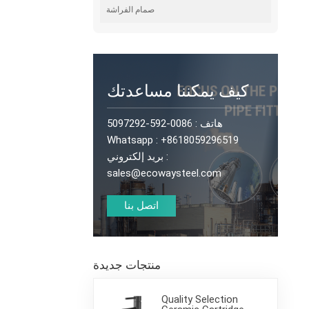
صمام الفراشة
كيف يمكننا مساعدتك
هاتف :
0086-592-5097292
Whatsapp :
+8618059296519
بريد إلكتروني :
sales@ecowaysteel.com
اتصل بنا
منتجات جديدة
Quality Selection