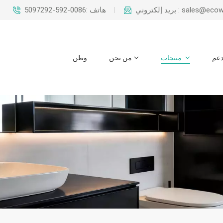
sales@ecowaysteel.c
هاتف :0086-592-5097292
عم
منتجات
من نحن
وطن