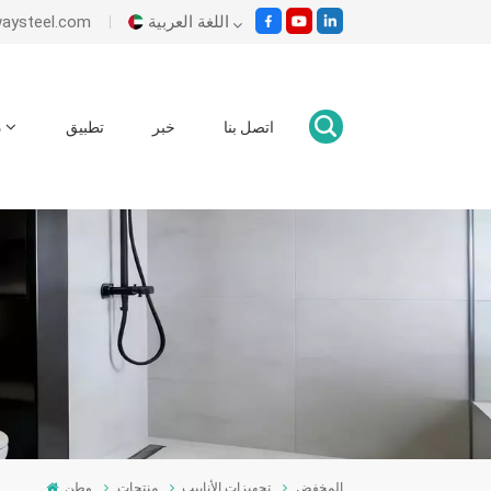
اللغة العربية
بريد إلكتروني : om
English
اتصل بنا
خبر
تطبيق
د
Italiano
Español
Malay
اللغة العربية
हिंदी
المخفض
تجهيزات الأنابيب
منتجات
وطن