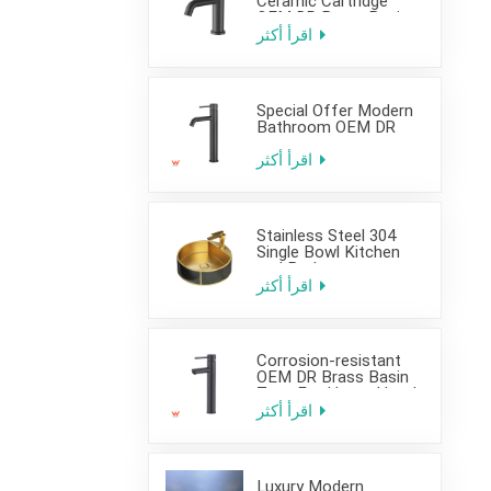
Ceramic Cartridge
OEM DR Brass Basin
Taps For Home Hotel
اقرأ أكثر
Bathroom Use
Special Offer Modern
Bathroom OEM DR
Brass Basin Taps For
Home Hotel Project
اقرأ أكثر
Use
Stainless Steel 304
Single Bowl Kitchen
and Bathroom
Countertop Sink
اقرأ أكثر
Corrosion-resistant
OEM DR Brass Basin
Taps For Home Hotel
Project Use
اقرأ أكثر
Luxury Modern