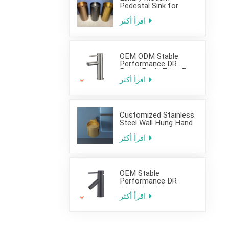
Pedestal Sink for
Hotel Use
اقرأ أكثر
OEM ODM Stable
Performance DR
Brass Basin Taps For
Home Hotel Project
اقرأ أكثر
Customized Stainless
Steel Wall Hung Hand
Wash Basin Sink for
Bathroom
اقرأ أكثر
OEM Stable
Performance DR
Brass Basin Faucet
For Home Hotel Grade
اقرأ أكثر