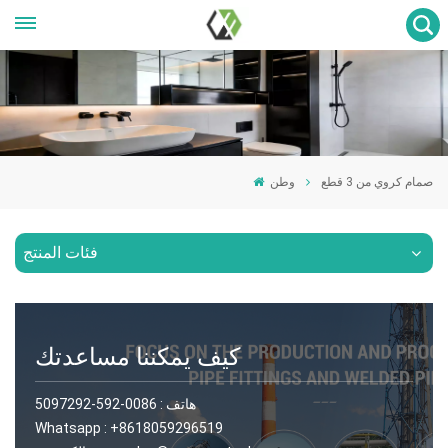
صمام كروي من 3 قطع
وطن
فئات المنتج
كيف يمكننا مساعدتك
هاتف :
0086-592-5097292
Whatsapp :
+8618059296519