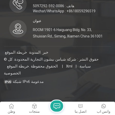
هاتف : 0086-592-5097292
Wechat/WhatsApp : +8618059296519
عنوان
ROOM 1901-6 Haiguang Bldg. No. 33,
Shuixian Rd., Siming, Xiamen China 361001
خبر
المدونة
خريطة الموقع
© حقوق النشر : شركة شيامن بيشون التجارية المحدودة. كل
سياسة
|
Xml
|
خريطة الموقع
الحقوق محفوظة .
الخصوصية
شبكة IPv6 مدعومة
واتس اب
اتصل بنا
منتجات
وطن