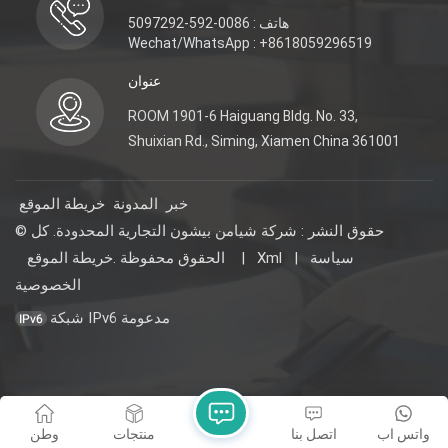
هاتف : 0086-592-5097292
Wechat/WhatsApp : +8618059296519
عنوان
ROOM 1901-6 Haiguang Bldg. No. 33,
Shuixian Rd., Siming, Xiamen China 361001
خبر
المدونة
خريطة الموقع
© حقوق النشر : شركة شيامن بيشون التجارية المحدودة. كل
سياسة
|
Xml
|
خريطة الموقع
الحقوق محفوظة .
الخصوصية
شبكة IPv6 مدعومة
واتس اب
اتصل بنا
منتجات
وطن