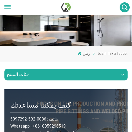
basin mixer faucet
وطن
فئات المنتج
كيف يمكننا مساعدتك
هاتف :
0086-592-5097292
Whatsapp :
+8618059296519