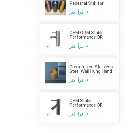
Pedestal Sink for
Hotel Use
اقرأ أكثر
OEM ODM Stable
Performance DR
Brass Basin Taps For
Home Hotel Project
اقرأ أكثر
Customized Stainless
Steel Wall Hung Hand
Wash Basin Sink for
Bathroom
اقرأ أكثر
OEM Stable
Performance DR
Brass Basin Faucet
For Home Hotel Grade
اقرأ أكثر