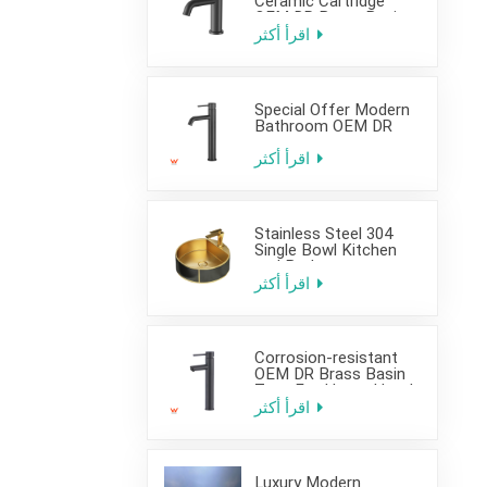
Ceramic Cartridge
OEM DR Brass Basin
Taps For Home Hotel
اقرأ أكثر
Bathroom Use
Special Offer Modern
Bathroom OEM DR
Brass Basin Taps For
Home Hotel Project
اقرأ أكثر
Use
Stainless Steel 304
Single Bowl Kitchen
and Bathroom
Countertop Sink
اقرأ أكثر
Corrosion-resistant
OEM DR Brass Basin
Taps For Home Hotel
Project Use
اقرأ أكثر
Luxury Modern