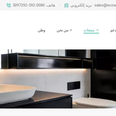
بريد إلكتروني : sal
هاتف :0086-592-5097292
عم
منتجات
من نحن
وطن