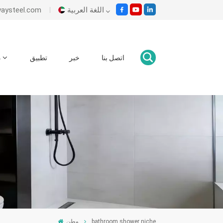
اللغة العربية
es@ecowaysteel.com
English
اتصل بنا
خبر
تطبيق
د
Italiano
Español
Malay
اللغة العربية
हिंदी
وطن
bathroom shower niche