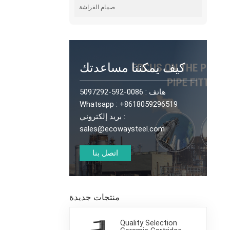
صمام الفراشة
كيف يمكننا مساعدتك
0086-592-5097292
هاتف :
Whatsapp :
+8618059296519
بريد إلكتروني :
sales@ecowaysteel.com
اتصل بنا
منتجات جديدة
Quality Selection