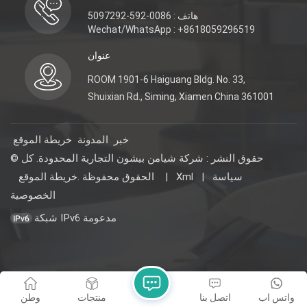
هاتف : 0086-592-5097292
Wechat/WhatsApp : +8618059296519
عنوان
ROOM 1901-6 Haiguang Bldg. No. 33,
Shuixian Rd., Siming, Xiamen China 361001
خبر
المدونة
خريطة الموقع
© حقوق النشر : شركة شيامن بيشون التجارية المحدودة. كل
سياسة
|
Xml
|
خريطة الموقع
الحقوق محفوظة .
الخصوصية
شبكة IPv6 مدعومة
واتس اب
اتصل بنا
منتجات
وطن