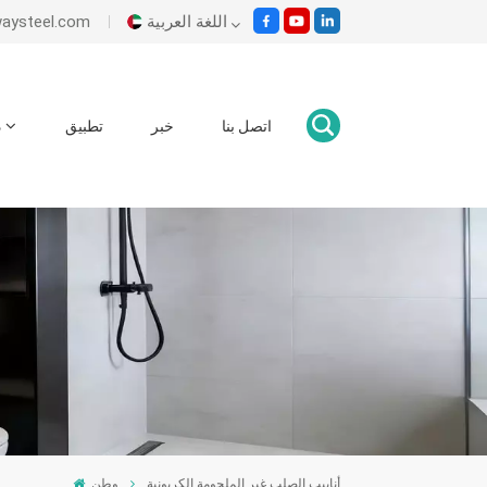
اللغة العربية
بريد إلكتروني : om
English
اتصل بنا
خبر
تطبيق
د
Italiano
Español
Malay
اللغة العربية
हिंदी
أنابيب الصلب غير الملحومة الكربونية
وطن