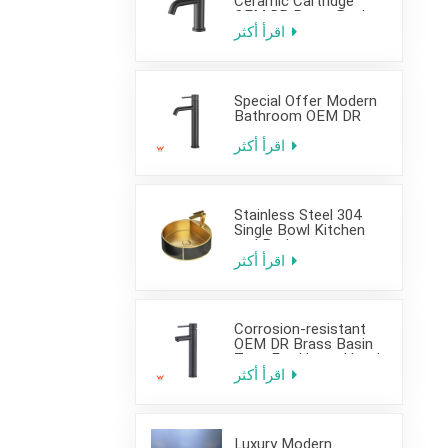
Ceramic Cartridge
OEM DR Brass Basin
Taps For Home Hotel
اقرأ أكثر
Bathroom Use
Special Offer Modern
Bathroom OEM DR
Brass Basin Taps For
Home Hotel Project
اقرأ أكثر
Use
Stainless Steel 304
Single Bowl Kitchen
and Bathroom
Countertop Sink
اقرأ أكثر
Corrosion-resistant
OEM DR Brass Basin
Taps For Home Hotel
Project Use
اقرأ أكثر
Luxury Modern