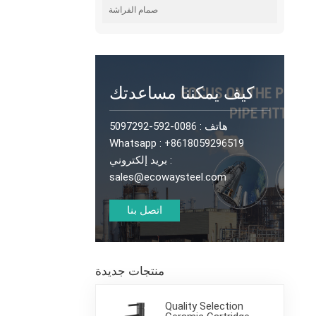
صمام الفراشة
كيف يمكننا مساعدتك
هاتف :
0086-592-5097292
Whatsapp :
+8618059296519
بريد إلكتروني :
sales@ecowaysteel.com
اتصل بنا
منتجات جديدة
Quality Selection