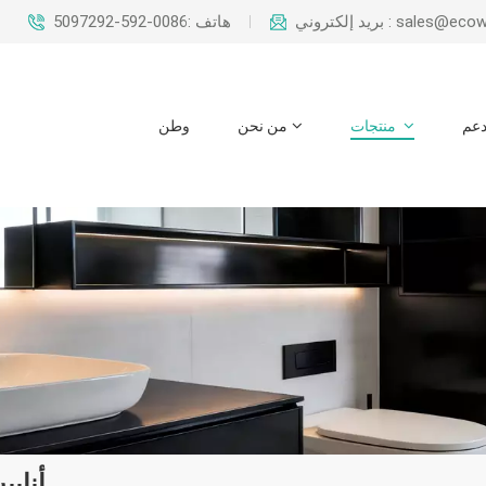
sales@ecowaysteel.c
هاتف :0086-592-5097292
عم
منتجات
من نحن
وطن
أنابي