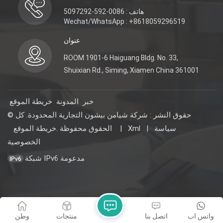
هاتف : 0086-592-5097292
Wechat/WhatsApp : +8618059296519
عنوان
ROOM 1901-6 Haiguang Bldg. No. 33,
Shuixian Rd., Siming, Xiamen China 361001
خبر
المدونة
خريطة الموقع
© حقوق النشر : شركة شيامن بيشون التجارية المحدودة. كل
سياسة
|
Xml
|
خريطة الموقع
الحقوق محفوظة .
الخصوصية
شبكة IPv6 مدعومة
واتس اب
اتصل بنا
منتجات
وطن