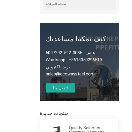
صمام الفراشة
كيف يمكننا مساعدتك
هاتف :
0086-592-5097292
Whatsapp :
+8618059296519
بريد إلكتروني :
sales@ecowaysteel.com
اتصل بنا
منتجات جديدة
Quality Selection