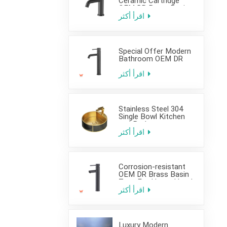
Ceramic Cartridge
OEM DR Brass Basin
Taps For Home Hotel
اقرأ أكثر
Bathroom Use
Special Offer Modern
Bathroom OEM DR
Brass Basin Taps For
Home Hotel Project
اقرأ أكثر
Use
Stainless Steel 304
Single Bowl Kitchen
and Bathroom
Countertop Sink
اقرأ أكثر
Corrosion-resistant
OEM DR Brass Basin
Taps For Home Hotel
Project Use
اقرأ أكثر
Luxury Modern