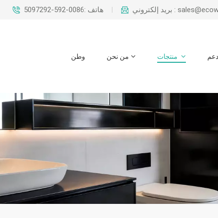
sales@ecowaysteel.c
هاتف :0086-592-5097292
عم
منتجات
من نحن
وطن