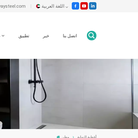
اللغة العربية
بريد إلكتروني : om
English
اتصل بنا
خبر
تطبيق
د
Italiano
Español
Malay
اللغة العربية
हिंदी
أغطية النهاية
وطن