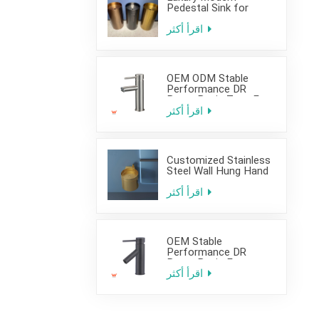
Pedestal Sink for
Hotel Use
اقرأ أكثر
OEM ODM Stable
Performance DR
Brass Basin Taps For
Home Hotel Project
اقرأ أكثر
Customized Stainless
Steel Wall Hung Hand
Wash Basin Sink for
Bathroom
اقرأ أكثر
OEM Stable
Performance DR
Brass Basin Faucet
For Home Hotel Grade
اقرأ أكثر