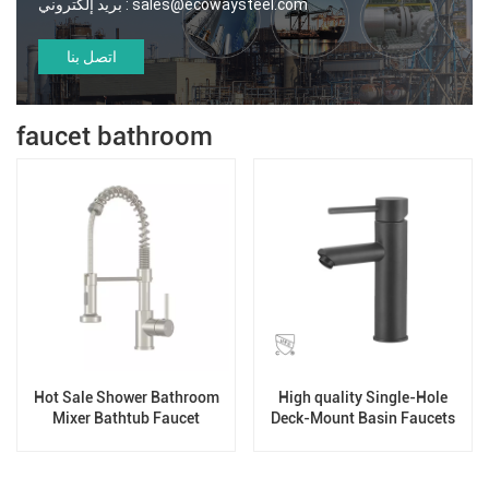
sales@ecowaysteel.com
بريد إلكتروني :
اتصل بنا
faucet bathroom
Hot Sale Shower Bathroom
High quality Single-Hole
Mixer Bathtub Faucet
Deck-Mount Basin Faucets