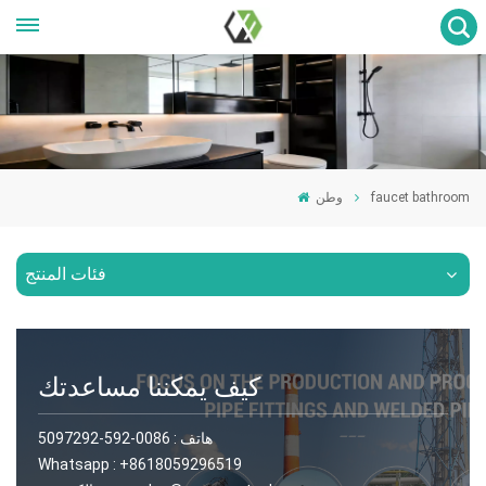
faucet bathroom
وطن
فئات المنتج
كيف يمكننا مساعدتك
هاتف :
0086-592-5097292
Whatsapp :
+8618059296519