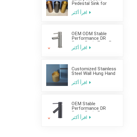
Pedestal Sink for
Hotel Use
اقرأ أكثر
OEM ODM Stable
Performance DR
Brass Basin Taps For
Home Hotel Project
اقرأ أكثر
Customized Stainless
Steel Wall Hung Hand
Wash Basin Sink for
Bathroom
اقرأ أكثر
OEM Stable
Performance DR
Brass Basin Faucet
For Home Hotel Grade
اقرأ أكثر