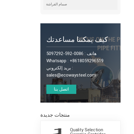
صمام الفراشة
كيف يمكننا مساعدتك
0086-592-5097292
هاتف :
Whatsapp :
+8618059296519
بريد إلكتروني :
sales@ecowaysteel.com
اتصل بنا
منتجات جديدة
Quality Selection