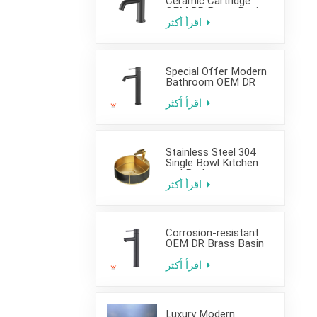
Ceramic Cartridge
OEM DR Brass Basin
Taps For Home Hotel
اقرأ أكثر
Bathroom Use
Special Offer Modern
Bathroom OEM DR
Brass Basin Taps For
Home Hotel Project
اقرأ أكثر
Use
Stainless Steel 304
Single Bowl Kitchen
and Bathroom
Countertop Sink
اقرأ أكثر
Corrosion-resistant
OEM DR Brass Basin
Taps For Home Hotel
Project Use
اقرأ أكثر
Luxury Modern