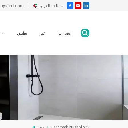
اللغة العربية
es@ecowaysteel.com
English
اتصل بنا
خبر
تطبيق
د
Italiano
Español
Malay
اللغة العربية
हिंदी
وطن
Handmade brushed sink