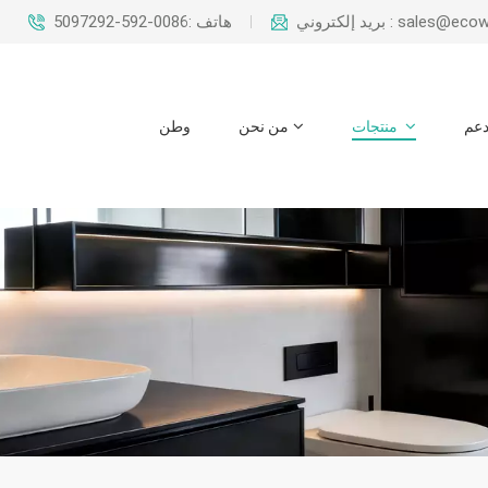
بريد إلكتروني : sal
هاتف :0086-592-5097292
عم
منتجات
من نحن
وطن