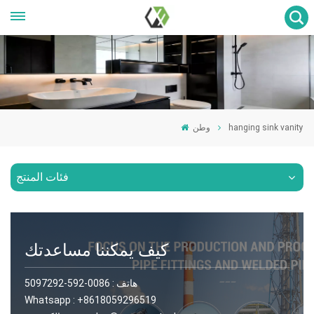
وطن
hanging sink vanity
فئات المنتج
كيف يمكننا مساعدتك
0086-592-5097292
هاتف :
Whatsapp :
+8618059296519