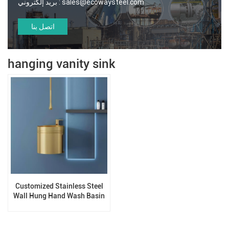
sales@ecowaysteel.com
بريد إلكتروني :
اتصل بنا
hanging vanity sink
Customized Stainless Steel
Wall Hung Hand Wash Basin
Sink for Bathroom