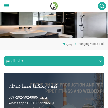
hanging vanity sink
وطن
فئات المنتج
كيف يمكننا مساعدتك
هاتف :
0086-592-5097292
Whatsapp :
+8618059296519