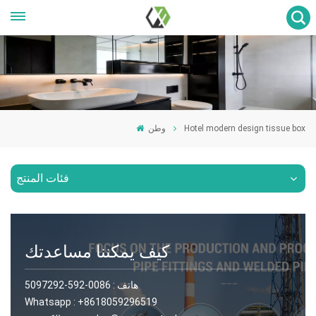
Hotel modern design tissue box
وطن
فئات المنتج
كيف يمكننا مساعدتك
هاتف :
0086-592-5097292
Whatsapp :
+8618059296519