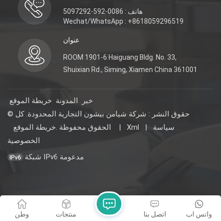
هاتف : 0086-592-5097292
Wechat/WhatsApp : +8618059296519
عنوان
ROOM 1901-6 Haiguang Bldg. No. 33,
Shuixian Rd., Siming, Xiamen China 361001
خبر
المدونة
خريطة الموقع
© حقوق النشر : شركة شيامن بيشون التجارية المحدودة. كل
سياسة
|
Xml
|
خريطة الموقع
الحقوق محفوظة .
الخصوصية
شبكة IPv6 مدعومة
واتس اب
اتصل بنا
منتجات
وطن