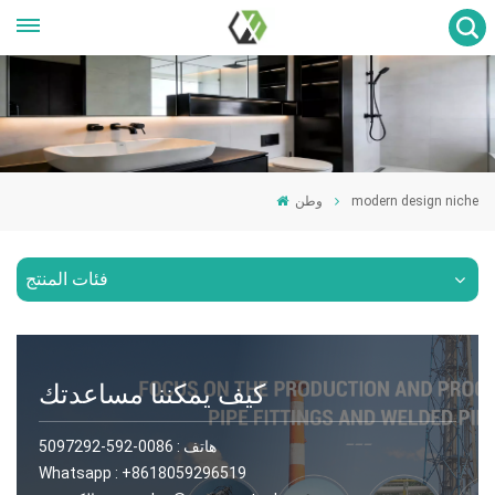
modern design niche
وطن
فئات المنتج
كيف يمكننا مساعدتك
هاتف :
0086-592-5097292
Whatsapp :
+8618059296519