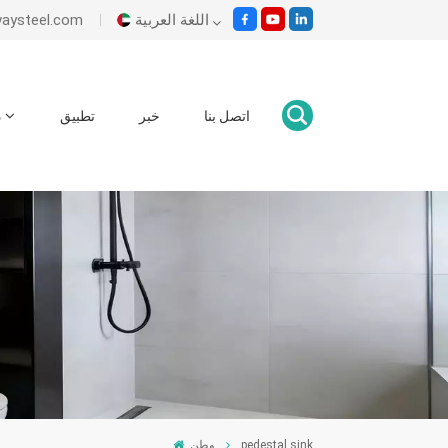
اللغة العربية
es@ecowaysteel.com
English
اتصل بنا
خبر
تطبيق
د
Italiano
Español
Malay
اللغة العربية
हिंदी
وطن
pedestal sink