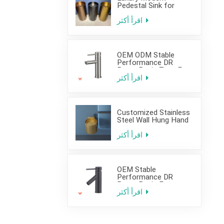
Pedestal Sink for
Hotel Use
اقرأ أكثر
OEM ODM Stable
Performance DR
Brass Basin Taps For
Home Hotel Project
اقرأ أكثر
Customized Stainless
Steel Wall Hung Hand
Wash Basin Sink for
Bathroom
اقرأ أكثر
OEM Stable
Performance DR
Brass Basin Faucet
For Home Hotel Grade
اقرأ أكثر