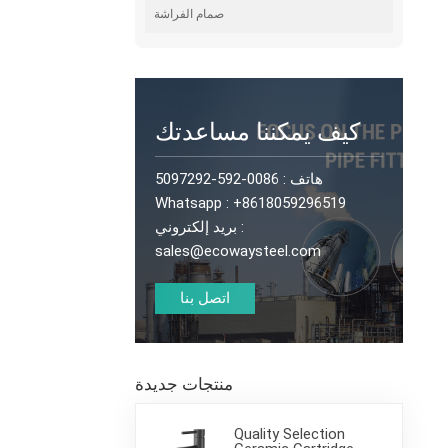
صمام الفراشة
كيف يمكننا مساعدتك
0086-592-5097292
هاتف :
Whatsapp :
+8618059296519
بريد إلكتروني :
sales@ecowaysteel.com
اتصل بنا
منتجات جديدة
Quality Selection