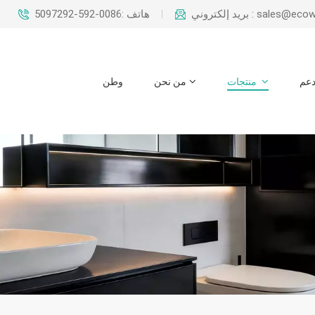
بريد إلكتروني : sal
هاتف :0086-592-5097292
عم
منتجات
من نحن
وطن