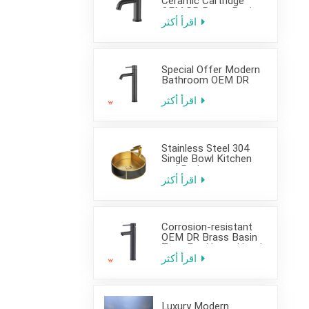
Ceramic Cartridge
OEM DR Brass Basin
Taps For Home Hotel
اقرأ أكثر
Bathroom Use
Special Offer Modern
Bathroom OEM DR
Brass Basin Taps For
Home Hotel Project
اقرأ أكثر
Use
Stainless Steel 304
Single Bowl Kitchen
and Bathroom
Countertop Sink
اقرأ أكثر
Corrosion-resistant
OEM DR Brass Basin
Taps For Home Hotel
Project Use
اقرأ أكثر
Luxury Modern