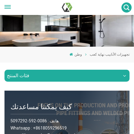
تجهيزات الأنابيب نهاية كعب
وطن
فئات المنتج
كيف يمكننا مساعدتك
هاتف :
0086-592-5097292
Whatsapp :
+8618059296519