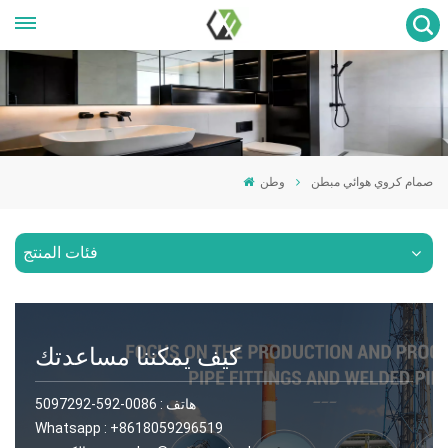
صمام كروي هوائي مبطن
وطن
فئات المنتج
كيف يمكننا مساعدتك
هاتف :
0086-592-5097292
Whatsapp :
+8618059296519