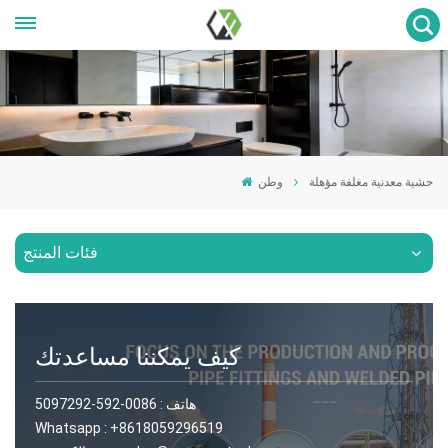
حشية معدنية مغلفة مؤهلة
وطن
فئات المنتج
كيف يمكننا مساعدتك
هاتف :
0086-592-5097292
Whatsapp :
+8618059296519