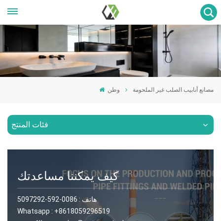
مصانع أنابيب الصلب غير الملحومة
وطن
فئات المنتج
كيف يمكننا مساعدتك
هاتف :
0086-592-5097292
Whatsapp :
+8618059296519