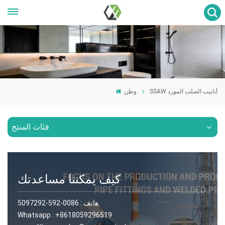
SSAW أنابيب الصلب المورد
وطن
فئات المنتج
كيف يمكننا مساعدتك
هاتف :
0086-592-5097292
Whatsapp :
+8618059296519