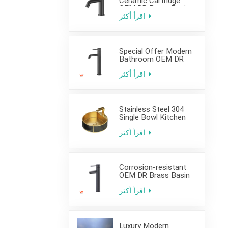
Ceramic Cartridge
OEM DR Brass Basin
Taps For Home Hotel
اقرأ أكثر
Bathroom Use
Special Offer Modern
Bathroom OEM DR
Brass Basin Taps For
Home Hotel Project
اقرأ أكثر
Use
Stainless Steel 304
Single Bowl Kitchen
and Bathroom
Countertop Sink
اقرأ أكثر
Corrosion-resistant
OEM DR Brass Basin
Taps For Home Hotel
Project Use
اقرأ أكثر
Luxury Modern