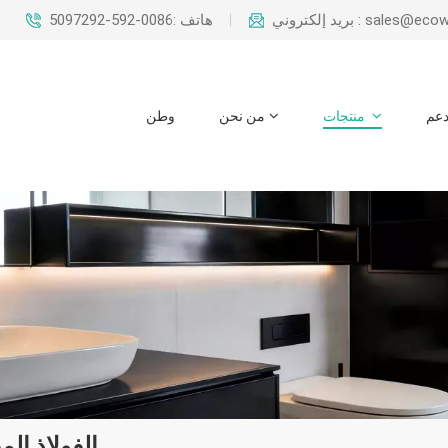
sales@ecowaysteel.c
هاتف :0086-592-5097292
عم
منتجات
من نحن
وطن
الفولاذ ال