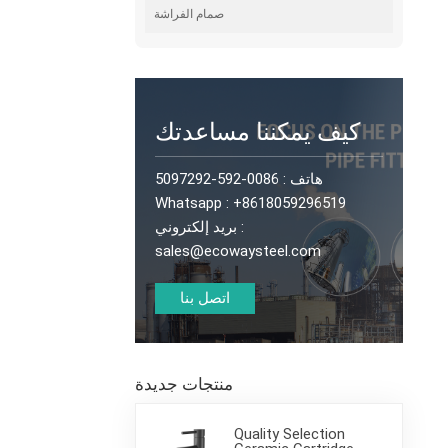
صمام الفراشة
كيف يمكننا مساعدتك
هاتف :
0086-592-5097292
Whatsapp :
+8618059296519
بريد إلكتروني :
sales@ecowaysteel.com
اتصل بنا
منتجات جديدة
Quality Selection