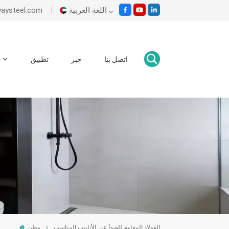
اللغة العربية
بريد إلكتروني : om
English
اتصل بنا
خبر
تطبيق
د
Italiano
Español
Malay
اللغة العربية
हिंदी
الفولاذ المقاوم للصدأ عبر الأنابيب المناسب
وطن