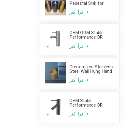
Pedestal Sink for
Hotel Use
اقرأ أكثر
OEM ODM Stable
Performance DR
Brass Basin Taps For
Home Hotel Project
اقرأ أكثر
Customized Stainless
Steel Wall Hung Hand
Wash Basin Sink for
Bathroom
اقرأ أكثر
OEM Stable
Performance DR
Brass Basin Faucet
For Home Hotel Grade
اقرأ أكثر