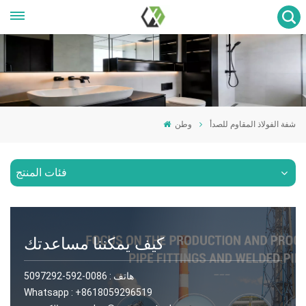
شفة الفولاذ المقاوم للصدأ
وطن
فئات المنتج
كيف يمكننا مساعدتك
هاتف :
0086-592-5097292
Whatsapp :
+8618059296519