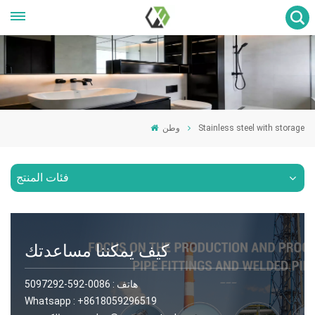
Stainless steel with storage
وطن
فئات المنتج
كيف يمكننا مساعدتك
هاتف :
0086-592-5097292
Whatsapp :
+8618059296519