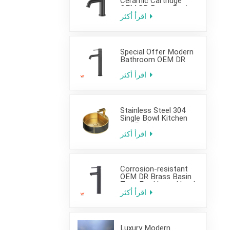
Ceramic Cartridge
OEM DR Brass Basin
Taps For Home Hotel
اقرأ أكثر
Bathroom Use
Special Offer Modern
Bathroom OEM DR
Brass Basin Taps For
Home Hotel Project
اقرأ أكثر
Use
Stainless Steel 304
Single Bowl Kitchen
and Bathroom
Countertop Sink
اقرأ أكثر
Corrosion-resistant
OEM DR Brass Basin
Taps For Home Hotel
Project Use
اقرأ أكثر
Luxury Modern