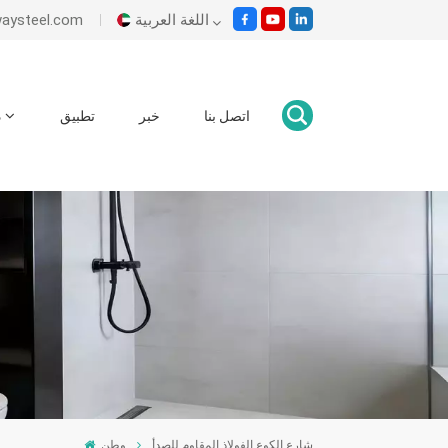
اللغة العربية
بريد إلكتروني : om
English
اتصل بنا
خبر
تطبيق
د
Italiano
Español
Malay
اللغة العربية
हिंदी
شارع الكوع الفولاذ المقاوم للصدأ
وطن