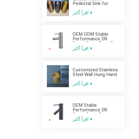
Pedestal Sink for
Hotel Use
اقرأ أكثر
OEM ODM Stable
Performance DR
Brass Basin Taps For
Home Hotel Project
اقرأ أكثر
Customized Stainless
Steel Wall Hung Hand
Wash Basin Sink for
Bathroom
اقرأ أكثر
OEM Stable
Performance DR
Brass Basin Faucet
For Home Hotel Grade
اقرأ أكثر