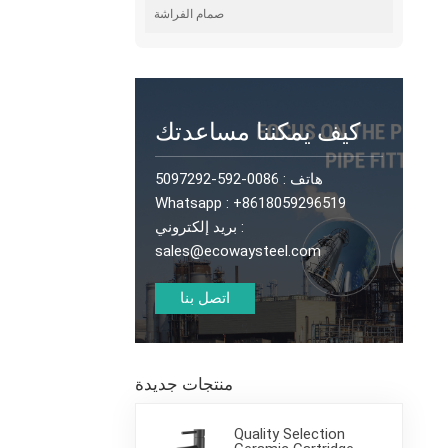
صمام الفراشة
كيف يمكننا مساعدتك
هاتف :
0086-592-5097292
Whatsapp :
+8618059296519
بريد إلكتروني :
sales@ecowaysteel.com
اتصل بنا
منتجات جديدة
Quality Selection