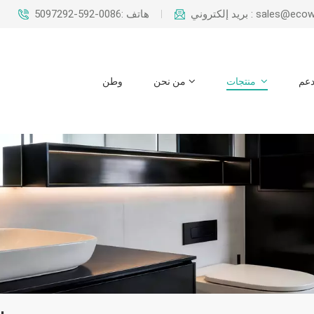
sales@ecowaysteel.c
هاتف :0086-592-5097292
عم
منتجات
من نحن
وطن
ش