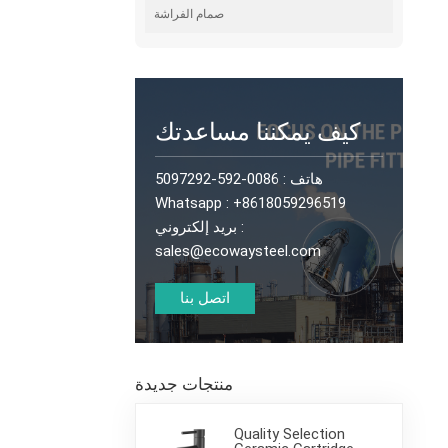
صمام الفراشة
كيف يمكننا مساعدتك
هاتف :
0086-592-5097292
Whatsapp :
+8618059296519
بريد إلكتروني :
sales@ecowaysteel.com
اتصل بنا
منتجات جديدة
Quality Selection