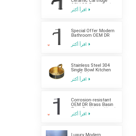
Ceramic Cartridge
OEM DR Brass Basin
Taps For Home Hotel
اقرأ أكثر
Bathroom Use
Special Offer Modern
Bathroom OEM DR
Brass Basin Taps For
Home Hotel Project
اقرأ أكثر
Use
Stainless Steel 304
Single Bowl Kitchen
and Bathroom
Countertop Sink
اقرأ أكثر
Corrosion-resistant
OEM DR Brass Basin
Taps For Home Hotel
Project Use
اقرأ أكثر
Luxury Modern