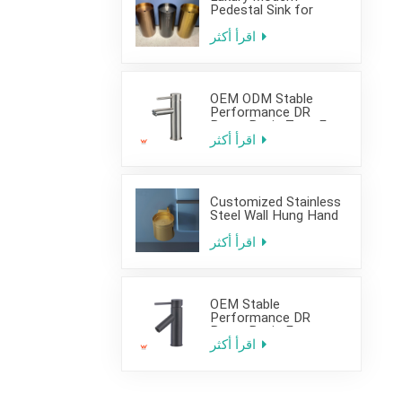
Pedestal Sink for
Hotel Use
اقرأ أكثر
OEM ODM Stable
Performance DR
Brass Basin Taps For
Home Hotel Project
اقرأ أكثر
Customized Stainless
Steel Wall Hung Hand
Wash Basin Sink for
Bathroom
اقرأ أكثر
OEM Stable
Performance DR
Brass Basin Faucet
For Home Hotel Grade
اقرأ أكثر