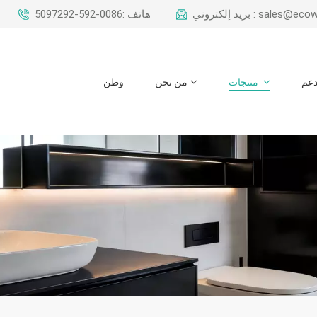
sales@ecowaysteel.c
هاتف :0086-592-5097292
عم
منتجات
من نحن
وطن