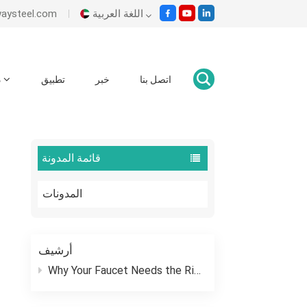
اللغة العربية
es@ecowaysteel.com
English
اتصل بنا
خبر
تطبيق
د
صمامات الكرة الخيط
وطن
Italiano
Español
قائمة المدونة
Malay
المدونات
اللغة العربية
हिंदी
أرشيف
Why Your Faucet Needs the Right “Outfit”