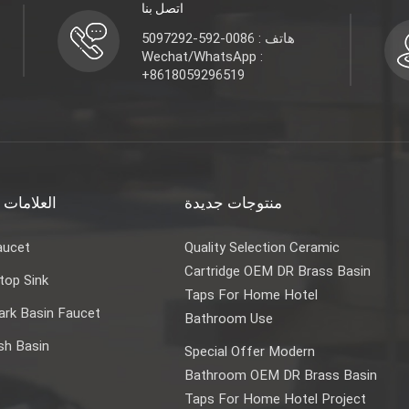
اتصل بنا
هاتف : 0086-592-5097292
Wechat/WhatsApp :
+8618059296519
منتوجات جديدة
العلامات 
aucet
Quality Selection Ceramic
Cartridge OEM DR Brass Basin
top Sink
Taps For Home Hotel
rk Basin Faucet
Bathroom Use
sh Basin
Special Offer Modern
Bathroom OEM DR Brass Basin
Taps For Home Hotel Project