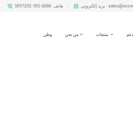
بريد إلكتروني : sal
هاتف :0086-592-5097292
عم
منتجات
من نحن
وطن