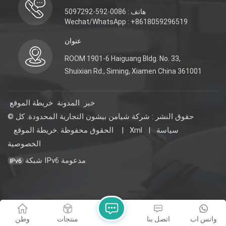
هاتف : 0086-592-5097292
Wechat/WhatsApp : +8618059296519
عنوان
ROOM 1901-6 Haiguang Bldg. No. 33,
Shuixian Rd., Siming, Xiamen China 361001
خبر
المدونة
خريطة الموقع
© حقوق النشر : شركة شيامن بيشون التجارية المحدودة. كل
سياسة
|
Xml
|
خريطة الموقع
الحقوق محفوظة .
الخصوصية
شبكة IPv6 مدعومة
واتس اب
اتصل بنا
منتجات
وطن