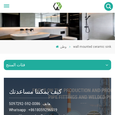
wall mounted ceramic sink
وطن
فئات المنتج
كيف يمكننا مساعدتك
هاتف :
0086-592-5097292
Whatsapp :
+8618059296519