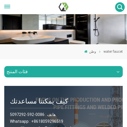
water faucet
وطن
فئات المنتج
كيف يمكننا مساعدتك
هاتف :
0086-592-5097292
Whatsapp :
+8618059296519