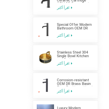
Ceramic Cartridge
OEM DR Brass Basin
Taps For Home Hotel
اقرأ أكثر
Bathroom Use
Special Offer Modern
Bathroom OEM DR
Brass Basin Taps For
Home Hotel Project
اقرأ أكثر
Use
Stainless Steel 304
Single Bowl Kitchen
and Bathroom
Countertop Sink
اقرأ أكثر
Corrosion-resistant
OEM DR Brass Basin
Taps For Home Hotel
Project Use
اقرأ أكثر
Luxury Modern