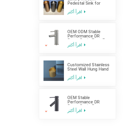
Pedestal Sink for
Hotel Use
اقرأ أكثر
OEM ODM Stable
Performance DR
Brass Basin Taps For
Home Hotel Project
اقرأ أكثر
Customized Stainless
Steel Wall Hung Hand
Wash Basin Sink for
Bathroom
اقرأ أكثر
OEM Stable
Performance DR
Brass Basin Faucet
For Home Hotel Grade
اقرأ أكثر