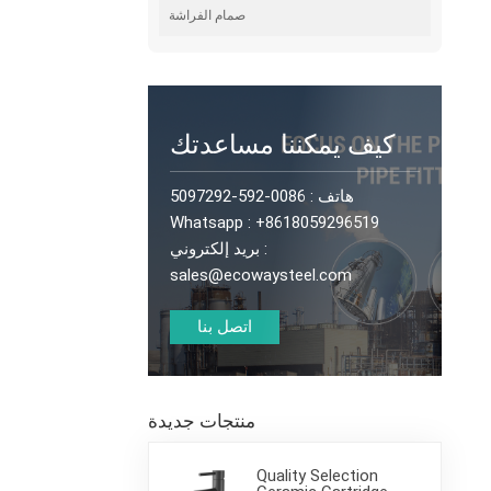
صمام الفراشة
كيف يمكننا مساعدتك
0086-592-5097292
هاتف :
Whatsapp :
+8618059296519
بريد إلكتروني :
sales@ecowaysteel.com
اتصل بنا
منتجات جديدة
Quality Selection