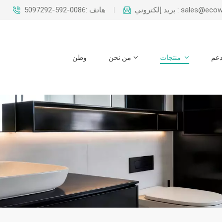
بريد إلكتروني : sal
هاتف :0086-592-5097292
عم
منتجات
من نحن
وطن