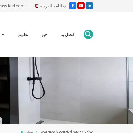
اللغة العربية
es@ecowaysteel.com
English
اتصل بنا
خبر
تطبيق
د
Italiano
Español
Malay
اللغة العربية
हिंदी
وطن
WaterMark certified mixing valve