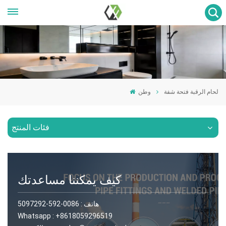
لحام الرقبة فتحة شفة
وطن
فئات المنتج
كيف يمكننا مساعدتك
هاتف :
0086-592-5097292
Whatsapp :
+8618059296519