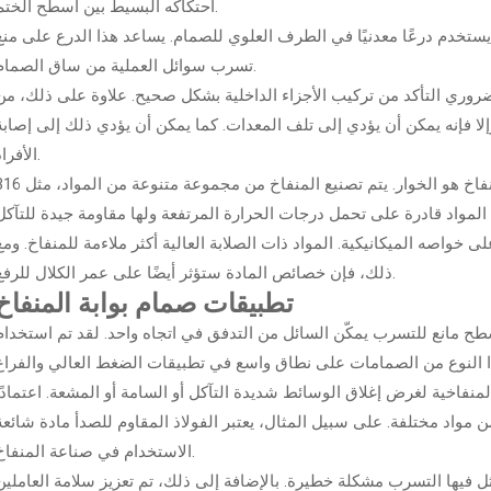
احتكاكه البسيط بين أسطح الختم.
ه يستخدم درعًا معدنيًا في الطرف العلوي للصمام. يساعد هذا الدرع على منع
تسرب سوائل العملية من ساق الصمام.
روري التأكد من تركيب الأجزاء الداخلية بشكل صحيح. علاوة على ذلك، من
لا فإنه يمكن أن يؤدي إلى تلف المعدات. كما يمكن أن يؤدي ذلك إلى إصابة
الأفراد.
العنصر الأكثر أهمية في صمام بوابة المنفاخ هو الخوار. يتم تصنيع المنفاخ من مجموعة متنوعة من 
خواصه الميكانيكية. المواد ذات الصلابة العالية أكثر ملاءمة للمنفاخ. ومع
ذلك، فإن خصائص المادة ستؤثر أيضًا على عمر الكلال للرفع.
تطبيقات صمام بوابة المنفاخ
ح مانع للتسرب يمكّن السائل من التدفق في اتجاه واحد. لقد تم استخدام
المنفاخية لغرض إغلاق الوسائط شديدة التآكل أو السامة أو المشعة. اعتمادًا
مواد مختلفة. على سبيل المثال، يعتبر الفولاذ المقاوم للصدأ مادة شائعة
الاستخدام في صناعة المنفاخ.
ل فيها التسرب مشكلة خطيرة. بالإضافة إلى ذلك، تم تعزيز سلامة العاملين