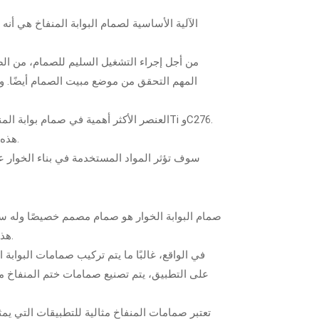
الآلية الأساسية لصمام البوابة المنفاخ هي أن
من أجل إجراء التشغيل السليم للصمام، من الض
المهم التحقق من موضع مبيت الصمام أيضًا. وإ
هذه المواد قادرة على تحمل درجات الحرارة المرتفعة ولها مقاومة جيدة للتآكل.
سوف تؤثر المواد المستخدمة في بناء الخوار على 
صمام البوابة الخوار هو صمام مصمم خصيصًا وله سط
هذا النوع من الصمامات على نطاق واسع في تطبيقات الضغط العالي والفراغ.
في الواقع، غالبًا ما يتم تركيب صمامات البوابة 
على التطبيق، يتم تصنيع صمامات ختم المنفاخ من 
تعتبر صمامات المنفاخ مثالية للتطبيقات التي يمث