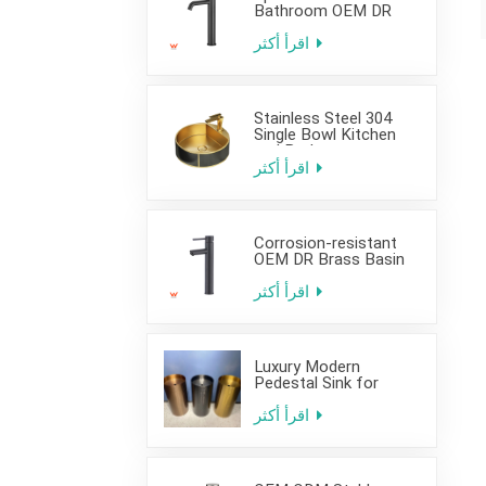
Bathroom OEM DR
Brass Basin Taps For
Home Hotel Project
اقرأ أكثر
Use
Stainless Steel 304
Single Bowl Kitchen
and Bathroom
Countertop Sink
اقرأ أكثر
Corrosion-resistant
OEM DR Brass Basin
Taps For Home Hotel
Project Use
اقرأ أكثر
Luxury Modern
Pedestal Sink for
Hotel Use
اقرأ أكثر