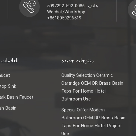
هاتف : 0086-592-5097292
Wechat/WhatsApp :
+8618059296519
منتوجات جديدة
العلامات 
aucet
Quality Selection Ceramic
Cartridge OEM DR Brass Basin
top Sink
Taps For Home Hotel
rk Basin Faucet
Bathroom Use
sh Basin
Special Offer Modern
Bathroom OEM DR Brass Basin
Taps For Home Hotel Project
Use