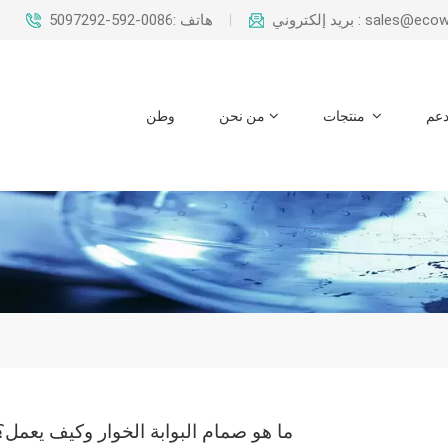
sales@ecowaysteel.c
هاتف :0086-592-5097292
عم
منتجات
من نحن
وطن
ما هو صمام البوابة الخوار وكيف يعمل؟