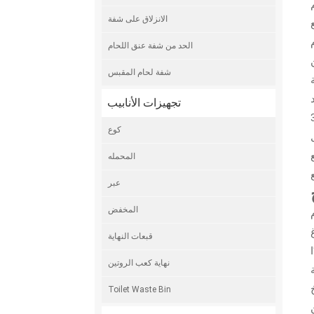
الانزلاق على شفة
الحد من شفة عنق اللحام
شفة لحام المقبس
تجهيزات الأنابيب
المواد، مثل 316Ti وC276.
كوع
المحمله
عبر
المخفض
قبعات النهاية
نهاية كعب الروتين
Toilet Waste Bin