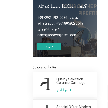
كيف يمكننا مساعدتك
هاتف :
0086-592-5097292
Whatsapp :
+8618059296519
بريد إلكتروني :
sales@ecowaysteel.com
اتصل بنا
منتجات جديدة
Quality Selection
Ceramic Cartridge
OEM DR Brass Basin
Taps For Home Hotel
اقرأ أكثر
Bathroom Use
Special Offer Modern