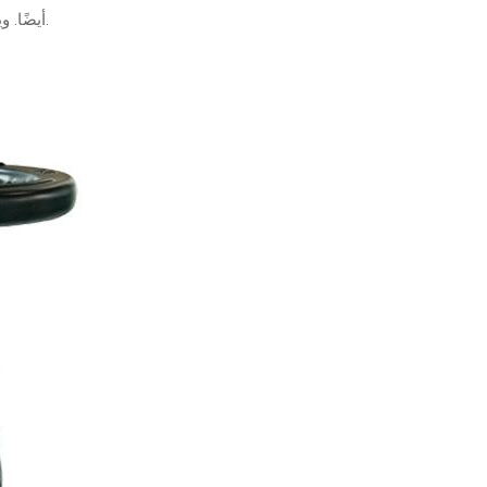
أيضًا. ويضمن تركيب صمامات المنفاخ عدم تعرض العمال للغازات والأبخرة الضارة.