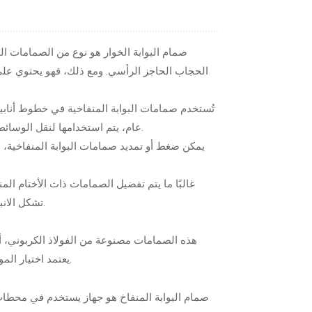
صمام البوابة الخوار هو نوع من الصمامات ال
الحجاب الحاجز الرأسي. ومع ذلك، فهو يحتوي عل
تُستخدم صمامات البوابة المنفاخية في خطوط أنابي
عام، يتم استخدامها لنقل الوسائط النفاذة مثل الغاز الطبيعي، الأمونيا، أو مجموعة متنوعة من المواد السامة.
غالبًا ما يتم تفضيل الصمامات ذات الأختام المن
تشكل الانبعاثات الهاربة، التي ينتجها صمام الخوار، خطرًا على صحة العمال وسلامتهم.
هذه الصمامات مصنوعة من الفولاذ الكربوني، أو ا
يعتمد اختيار المواد على نوع السائل الذي يتم التعامل معه ونطاق درجة حرارة نظام السوائل.
صمام البوابة المنفاخ هو جهاز يستخدم في محطات 