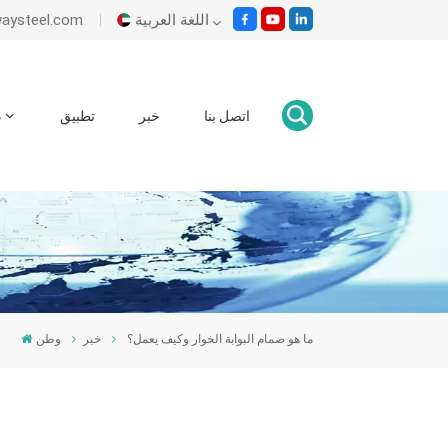
اللغة العربية
بريد إلكتروني : om
English
اتصل بنا
خبر
تطبيق
د
Italiano
Español
Malay
اللغة العربية
हिंदी
ما هو صمام البوابة الخوار وكيف يعمل؟
خبر
وطن