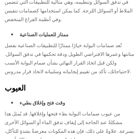
في تدفق السوائل وتنظيمه، وهي مثالية للتطبيقات التي تتضمن
الملاط أو السوائل اللزجة. كما يمكن استخدامها كصمامات تنفيس
وفي أنظمة الفراغ المنخفض.
ممتاز للعمليات الصناعية
تُعد صمامات البوابة خيارًا ممتازًا للتطبيقات الصناعية بفضل
متانتها وعمرها الافتراضي الطويل ودقة تحكمها في تدفق السوائل.
ولكن قبل اتخاذ القرار النهائي بشأن صمام البوابة الأنسب
لاحتياجاتك، تأكد من تقييم إيجابياته وسلبياته لاتخاذ قرار مدروس.
العيوب
وقت فتح وإغلاق بطيء
من عيوب صمامات البوابة بطء فتحها وإغلاقها. قد يُمثل هذا
مشكلةً عند الحاجة إلى إيقاف تدفق الماء أو السوائل الأخرى
بسرعة. علاوةً على ذلك، فإن هذه المكونات معرضةٌ بشدةٍ للتآكل،