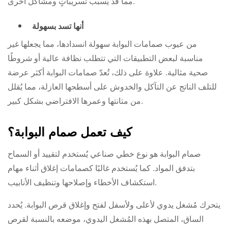
مما قد يُسبب تسريباتٍ ومشاكل أخرى.
أنها تسد بسهولة
من عيوب صمامات البوابة سهولة انسدادها، مما يجعلها غير
مناسبة لبعض التطبيقات التي تتطلب نظافة عالية أو شروطًا
صحية مثالية. علاوة على ذلك، تُعدّ صمامات البوابة أكثر عرضة
للتلف الناتج عن التآكل والخدوش على أسطحها العازلة، مما يُقلل
من متانتها وعمرها الافتراضي بشكل كبير.
كيف تعمل صمام البوابة؟
صمام البوابة هو نوع خطي صناعي يُستخدم لتقييد أو السماح
بتدفق المواد. كما يُستخدم غالبًا كصمامات إغلاق أثناء مهام
استكشاف الأخطاء وإصلاحها وتنظيف الأنابيب.
يتحرك مُشغل يدوي لأعلى ولأسفل لفتح وإغلاق قرص البوابة. يُحدد
الساق، المتصل بهذه المُشغل اليدوي، موضعه بالنسبة لقرص