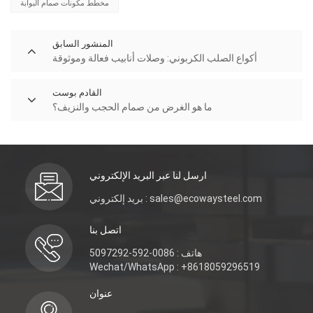
مخطط مكونات صمام البوابة
المنشور السابق
أكواع الصلب الكربوني: وصلات أنابيب فعالة وموثوقة
القادم بوست
ما هو الغرض من صمام الحجب والنزيف؟
ارسل لنا عبر البريد الإلكتروني
بريد إلكتروني : sales@ecowaysteel.com
اتصل بنا
هاتف : 0086-592-5097292
Wechat/WhatsApp : +8618059296519
عنوان