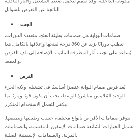
مكوناته الداخلية. وقد صُمم لتحمل ضغط التشغيل والآثار التآكلية
الناتجة عن التعرض للسوائل.
الجسد
صمامات البوابة هي صمامات بطيئة الفتح، متعددة الدورات،
تتطلب دورانًا يزيد عن 360 درجة لفتحها وإغلاقها بالكامل. هذا
يُساعد على تجنب آثار المطرقة المائية، بالإضافة إلى تلف القرص
والمقعد.
القرص
يُعد قرص صمام البوابة عنصرًا أساسيًا في تشغيله. ولأنه الجزء
الوحيد المُلامس مباشرةً للوسط، يجب أن يكون قويًا ومرنًا بما
يكفي لتحمل الاستخدام المتكرر.
تتوفر صمامات الأقراص بأنواع مختلفة، حسب وظيفتها وتطبيقها.
تشمل الخيارات الشائعة صمامات الإسفين المنقسمة، والصمامات
المرنة، والصمامات الإسفينية الصلبة.